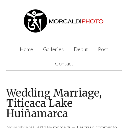
Home
Galleries
Debut
Post
Contact
Wedding Marriage,
Titicaca Lake
Huiñamarca
Novembre 30, 2014
By
morcaldi
Lascia un commento