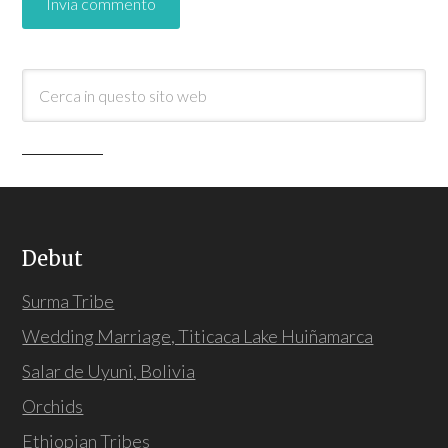
Debut
Surma Tribe
Wedding Marriage, Titicaca Lake Huiñamarca
Salar de Uyuni, Bolivia
Orchids
Ethiopian Tribes